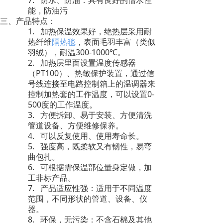
7.
防水、防油：具有良好的憎水性
能，防油污
三、产品特点：
1.
加热保温效果好，绝热层采用耐
热纤维
隔热毯
，表面毛羽丰富（类似
300-1000
羽绒），耐温
℃
。
2.
加热层里面设置温度传感器
PT100
（
）、热敏保护装置，通过信
号线连接至电路控制箱上的温调器来
0-
控制加热套的工作温度，可以设置
500
度的工作温度。
3.
方便拆卸、易于安装、方便清洗
管道设备、方便维修保养。
4.
可以反复使用、使用寿命长。
5.
强度高，既柔软又有韧性，易弯
曲包扎。
6.
可根据需保温部位量身定做，加
工非标产品。
7.
产品适应性强：适用于不同温度
范围，不同形状的管道、设备、仪
器。
8.
环保，无污染：不含石棉及其他