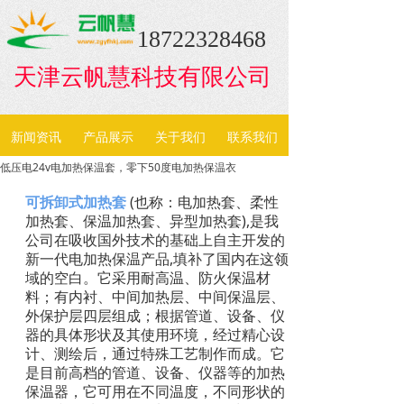
18722328468
天津云帆慧科技有限公司
新闻资讯
产品展示
关于我们
联系我们
低压电24v电加热保温套，零下50度电加热保温衣
(
可拆卸式加热套
也称：电加热套、柔性
),
加热套、保温加热套、异型加热套
是我
公司在吸收国外技术的基础上自主开发的
,
新一代电加热保温产品
填补了国内在这领
域的空白。它采用耐高温、防火保温材
料；有内衬、中间加热层、中间保温层、
外保护层四层组成；根据管道、设备、仪
器的具体形状及其使用环境，经过精心设
计、测绘后，通过特殊工艺制作而成。它
是目前高档的管道、设备、仪器等的加热
保温器，它可用在不同温度，不同形状的