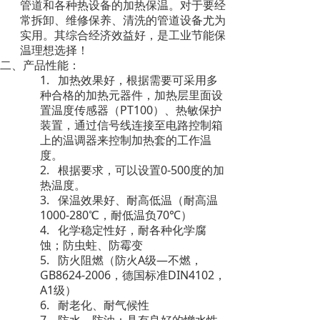
管道和各种热设备的加热保温。对于要经
常拆卸、维修保养、清洗的管道设备尤为
实用。其综合经济效益好，是工业节能保
温理想选择！
二、产品性能：
1.
加热效果好，根据需要可采用多
种合格的加热元器件，加热层里面设
PT100
置温度传感器（
）、热敏保护
装置，通过信号线连接至电路控制箱
上的温调器来控制加热套的工作温
度。
2.
0-500
根据要求，可以设置
度的加
热温度。
3.
保温效果好、耐高低温（耐高温
1000-280
70
℃
，耐低温负
℃
）
4.
化学稳定性好，耐各种化学腐
蚀；防虫蛀、防霉变
5.
A
—
防火阻燃（防火
级
不燃，
GB8624-2006
DIN4102
，德国标准
，
A1
级）
6.
耐老化、耐气候性