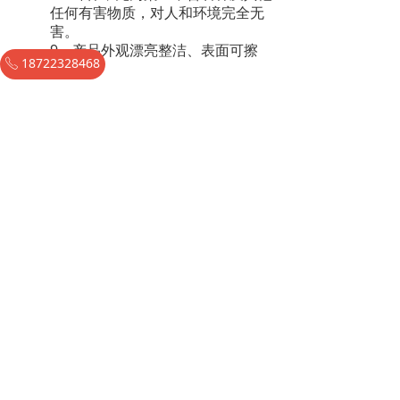
任何有害物质，对人和环境完全无
害。
9.
产品外观漂亮整洁、表面可擦
18722328468
ꂅ
洗。
四、性能指标
1.
0.030W /M.K -
导热系数：
0.040W / M.K±0.005
（常温下）
2.
0-500
加热温度：
℃
3. 电压12v-380v
4.
A
阻燃性能：不燃（防火
级，
GB8624-2006
DIN4102
，德国标准
，
A1
级）
4.
110-150Kg/m3
密度：
5.
10-150MM
厚度：
6.
<5%
吸湿率：
五、主要应用
可拆卸式加热套
（电加热器）是目前高档
的管道、设备、仪器加热保温器，广泛应
用半导体制造、石油化工、实验仪器等领
域
www.tjyfhkj.com